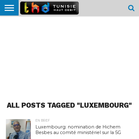
HOME
L’ACTUTHD
EN
PODCASTS
TEST
COMPARATIF
CARTE DE
CONTACT
BREF
DÉBIT
DÉBIT
COUVERTURE
MOBILE
MOBILE
ALL POSTS TAGGED "LUXEMBOURG"
EN BREF
Luxembourg: nomination de Hichem
Besbes au comité ministériel sur la 5G