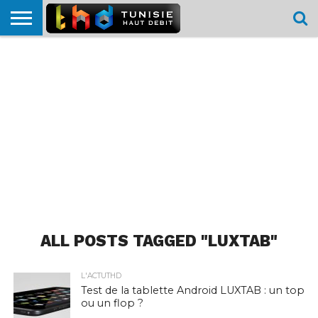
HOME
L’ACTUTHD
EN
PODCASTS
TEST
COMPARATIF
CARTE DE
CONTACT
BREF
DÉBIT
DÉBIT
COUVERTURE
MOBILE
MOBILE
ALL POSTS TAGGED "LUXTAB"
L'ACTUTHD
Test de la tablette Android LUXTAB : un top
ou un flop ?