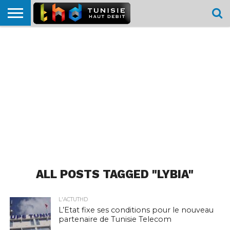
HOME
L’ACTUTHD
EN
PODCASTS
TEST
COMPARATIF
CARTE DE
CONTACT
BREF
DÉBIT
DÉBIT
COUVERTURE
MOBILE
MOBILE
ALL POSTS TAGGED "LYBIA"
L'ACTUTHD
L’Etat fixe ses conditions pour le nouveau
partenaire de Tunisie Telecom