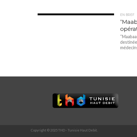
EN BREF
3.3K
“Maaba
opéra
“Maabaad
destinée
médecins
Copyright © 2025 THD - Tunisie Haut Debit.