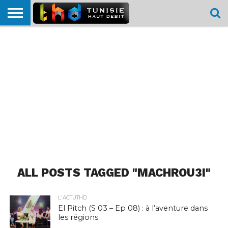
HOME
L’ACTUTHD
EN
PODCASTS
TEST
COMPARATIF
CARTE DE
CONTACT
BREF
DÉBIT
DÉBIT
COUVERTURE
MOBILE
MOBILE
ALL POSTS TAGGED "MACHROU3I"
L'ACTUTHD
El Pitch (S 03 – Ep 08) : à l’aventure dans
les régions