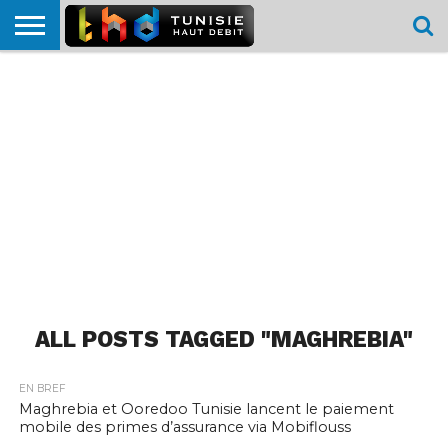
HOME
L’ACTUTHD
EN
PODCASTS
TEST
COMPARATIF
CARTE DE
CONTACT
BREF
DÉBIT
DÉBIT
COUVERTURE
MOBILE
MOBILE
ALL POSTS TAGGED "MAGHREBIA"
EN BREF
Maghrebia et Ooredoo Tunisie lancent le paiement
mobile des primes d’assurance via Mobiflouss