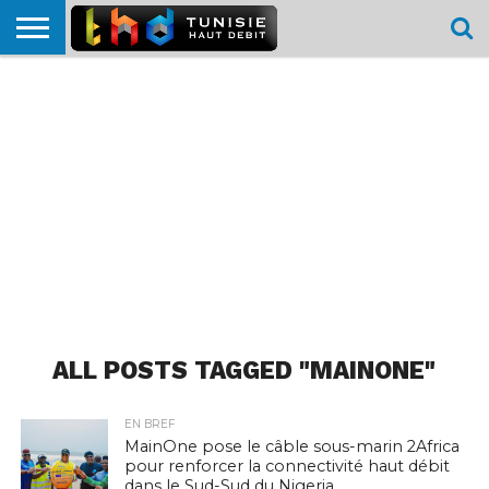
HOME
L’ACTUTHD
EN
PODCASTS
TEST
COMPARATIF
CARTE DE
CONTACT
BREF
DÉBIT
DÉBIT
COUVERTURE
MOBILE
MOBILE
ALL POSTS TAGGED "MAINONE"
EN BREF
MainOne pose le câble sous-marin 2Africa
pour renforcer la connectivité haut débit
dans le Sud-Sud du Nigeria