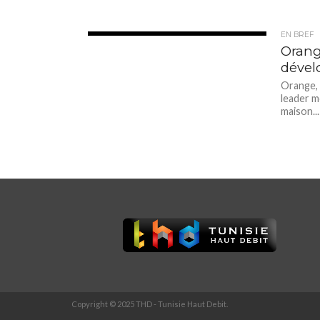
EN BREF
3.1K
Orang
dével
Orange, 
leader m
maison...
Copyright © 2025 THD - Tunisie Haut Debit.