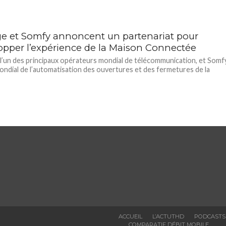
e et Somfy annoncent un partenariat pour
opper l’expérience de la Maison Connectée
l’un des principaux opérateurs mondial de télécommunication, et Somfy
ondial de l’automatisation des ouvertures et des fermetures de la
ACCUEIL
L’ACTUTHD
PODCASTS
COMPARATIF DÉBIT MOBILE