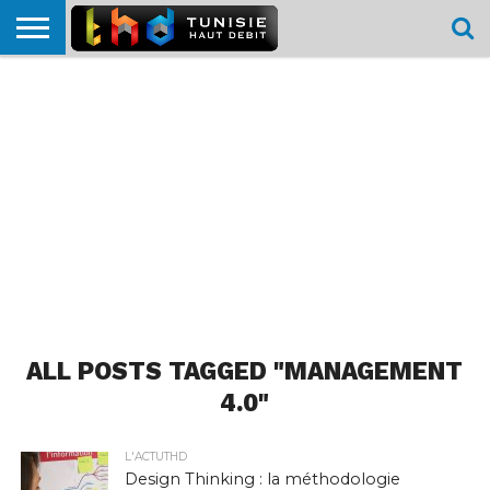
HOME
L’ACTUTHD
EN
PODCASTS
TEST
COMPARATIF
CARTE DE
CONTACT
BREF
DÉBIT
DÉBIT
COUVERTURE
MOBILE
MOBILE
ALL POSTS TAGGED "MANAGEMENT
4.0"
L'ACTUTHD
Design Thinking : la méthodologie