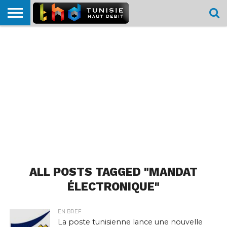
HOME
L’ACTUTHD
EN
PODCASTS
TEST
COMPARATIF
CARTE DE
CONTACT
BREF
DÉBIT
DÉBIT
COUVERTURE
MOBILE
MOBILE
ALL POSTS TAGGED "MANDAT
ÉLECTRONIQUE"
EN BREF
La poste tunisienne lance une nouvelle