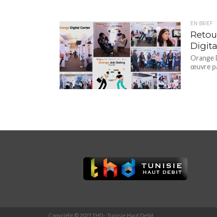
EN BREF
2.9K
Retou
Digit
Orange D
œuvre pa
Copyright © 2025 THD - Tunisie Haut Debit.