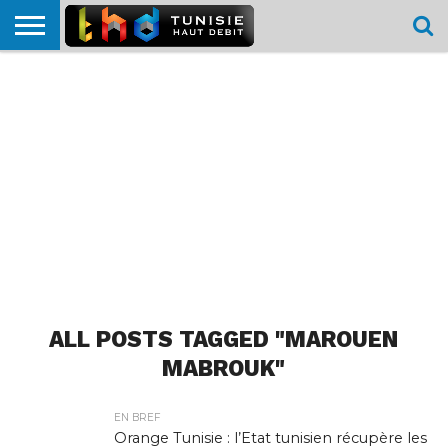
HOME
L’ACTUTHD
EN
PODCASTS
TEST
COMPARATIF
CARTE DE
CONTACT
BREF
DÉBIT
DÉBIT
COUVERTURE
MOBILE
MOBILE
ALL POSTS TAGGED "MAROUEN
MABROUK"
EN BREF
Orange Tunisie : l’Etat tunisien récupère les