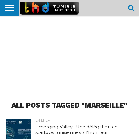
HOME
L’ACTUTHD
EN
PODCASTS
TEST
COMPARATIF
CARTE DE
CONTACT
BREF
DÉBIT
DÉBIT
COUVERTURE
MOBILE
MOBILE
ALL POSTS TAGGED "MARSEILLE"
EN BREF
Emerging Valley : Une délégation de
startups tunisiennes à l’honneur