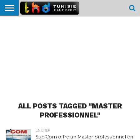
HOME
L’ACTUTHD
EN
PODCASTS
TEST
COMPARATIF
CARTE DE
CONTACT
BREF
DÉBIT
DÉBIT
COUVERTURE
MOBILE
MOBILE
ALL POSTS TAGGED "MASTER
PROFESSIONNEL"
EN BREF
Sup’Com offre un Master professionnel en