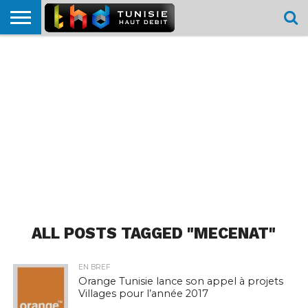
HOME
L’ACTUTHD
EN
PODCASTS
TEST
COMPARATIF
CARTE DE
CONTACT
BREF
DÉBIT
DÉBIT
COUVERTURE
MOBILE
MOBILE
ALL POSTS TAGGED "MECENAT"
EN BREF
Orange Tunisie lance son appel à projets
Villages pour l’année 2017