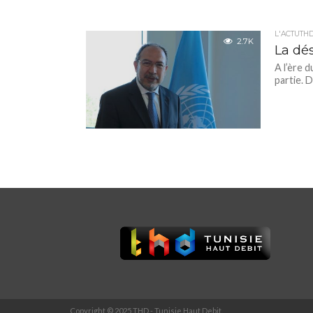
L'ACTUTH
2.7K
La dé
A l’ère d
partie. 
Copyright © 2025 THD - Tunisie Haut Debit.