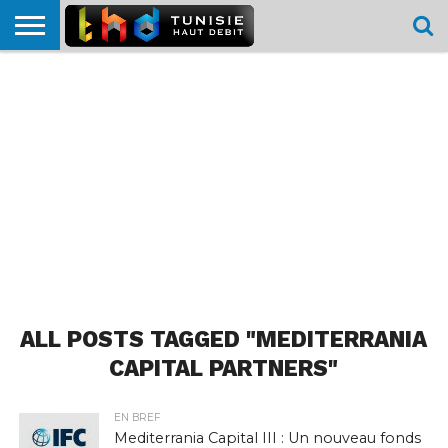
HOME
L’ACTUTHD
EN
PODCASTS
TEST
COMPARATIF
CARTE DE
CONTACT
BREF
DÉBIT
DÉBIT
COUVERTURE
MOBILE
MOBILE
ALL POSTS TAGGED "MEDITERRANIA
CAPITAL PARTNERS"
EN BREF
Mediterrania Capital III : Un nouveau fonds