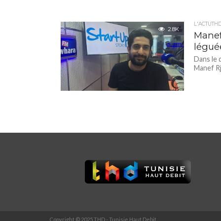
L'ACTUTH
2.8K
Manef
légué
Dans le 
Manef Rje
Copyright © 2025 THD - Tunisie Haut Debit.