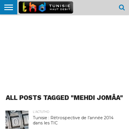
HOME
L’ACTUTHD
EN
PODCASTS
TEST
COMPARATIF
CARTE DE
CONTACT
BREF
DÉBIT
DÉBIT
COUVERTURE
MOBILE
MOBILE
ALL POSTS TAGGED "MEHDI JOMÂA"
L'ACTUTHD
Tunisie : Rétrospective de l’année 2014
dans les TIC