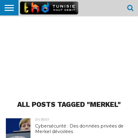
HOME
L’ACTUTHD
EN
PODCASTS
TEST
COMPARATIF
CARTE DE
CONTACT
BREF
DÉBIT
DÉBIT
COUVERTURE
MOBILE
MOBILE
ALL POSTS TAGGED "MERKEL"
EN BREF
Cybersécurité : Des données privées de
Merkel dévoilées