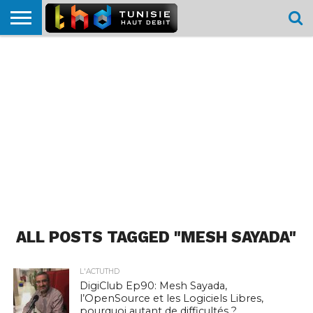
HOME
L’ACTUTHD
EN
PODCASTS
TEST
COMPARATIF
CARTE DE
CONTACT
BREF
DÉBIT
DÉBIT
COUVERTURE
MOBILE
MOBILE
ALL POSTS TAGGED "MESH SAYADA"
L'ACTUTHD
DigiClub Ep90: Mesh Sayada,
l’OpenSource et les Logiciels Libres,
pourquoi autant de difficultés ?