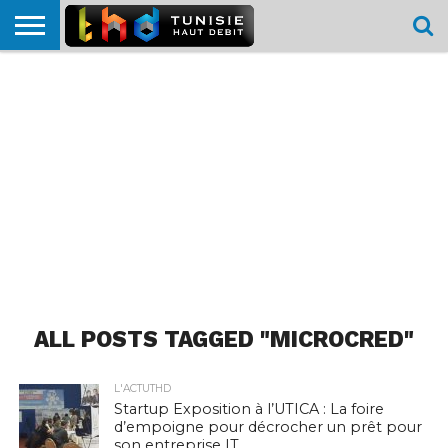
HOME
L’ACTUTHD
EN
PODCASTS
TEST
COMPARATIF
CARTE DE
CONTACT
BREF
DÉBIT
DÉBIT
COUVERTURE
MOBILE
MOBILE
ALL POSTS TAGGED "MICROCRED"
L'ACTUTHD
Startup Exposition à l’UTICA : La foire
d’empoigne pour décrocher un prêt pour
son entreprise IT