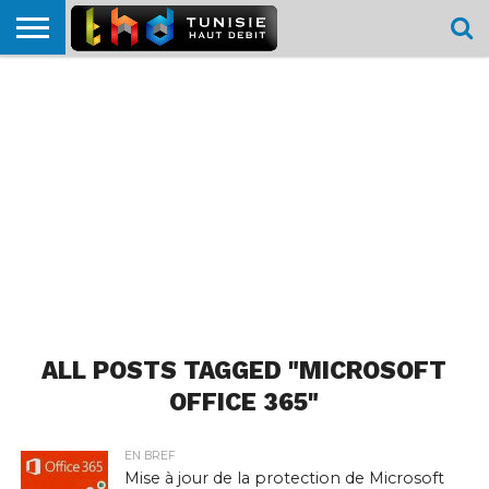
HOME
L’ACTUTHD
EN
PODCASTS
TEST
COMPARATIF
CARTE DE
CONTACT
BREF
DÉBIT
DÉBIT
COUVERTURE
MOBILE
MOBILE
ALL POSTS TAGGED "MICROSOFT
OFFICE 365"
EN BREF
Mise à jour de la protection de Microsoft