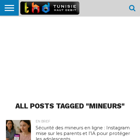
HOME
L’ACTUTHD
EN
PODCASTS
TEST
COMPARATIF
CARTE DE
CONTACT
BREF
DÉBIT
DÉBIT
COUVERTURE
MOBILE
MOBILE
ALL POSTS TAGGED "MINEURS"
EN BREF
Sécurité des mineurs en ligne : Instagram
mise sur les parents et l’IA pour protéger
les adolescents