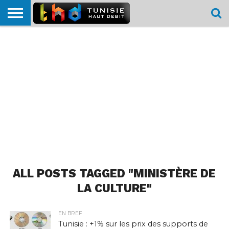
HOME
L’ACTUTHD
EN
PODCASTS
TEST
COMPARATIF
CARTE DE
CONTACT
BREF
DÉBIT
DÉBIT
COUVERTURE
MOBILE
MOBILE
ALL POSTS TAGGED "MINISTÈRE DE
LA CULTURE"
EN BREF
Tunisie : +1% sur les prix des supports de