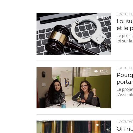
L'ACTUTH
8.8K
Loi su
et le 
Le prési
loi sur la
L'ACTUTH
12.3K
Pourqu
portan
Le projet
l’Assemb
L'ACTUTH
3.6K
On ne