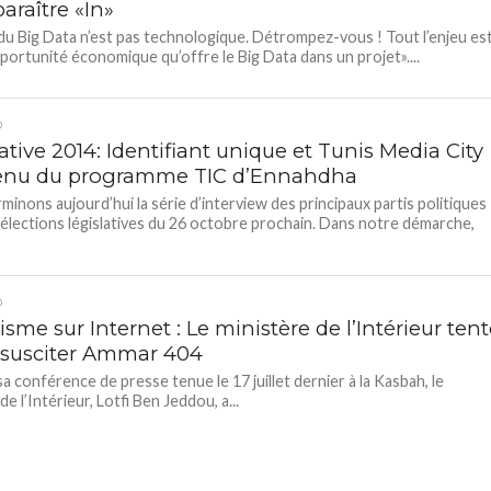
araître «In»
 du Big Data n’est pas technologique. Détrompez-vous ! Tout l’enjeu es
pportunité économique qu’offre le Big Data dans un projet»....
D
ative 2014: Identifiant unique et Tunis Media City
nu du programme TIC d’Ennahdha
minons aujourd’hui la série d’interview des principaux partis politiques
 élections législatives du 26 octobre prochain. Dans notre démarche,
D
isme sur Internet : Le ministère de l’Intérieur ten
ssusciter Ammar 404
sa conférence de presse tenue le 17 juillet dernier à la Kasbah, le
de l’Intérieur, Lotfi Ben Jeddou, a...