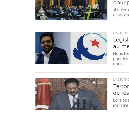
pour p
«L’enjeu
dans l’o
L'ACTUTH
2.7K
Législ
au me
Nous ter
pour les
nous...
L'ACTUTH
2.0K
Terror
de re
Lors de 
ministre 