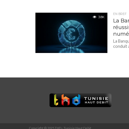
EN BREF
3.8K
La Ba
réuss
numé
La Banqu
conduit a
Copyright © 2025 THD - Tunisie Haut Debit.