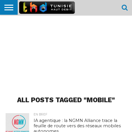
HOME
L’ACTUTHD
EN
PODCASTS
TEST
COMPARATIF
CARTE DE
CONTACT
BREF
DÉBIT
DÉBIT
COUVERTURE
MOBILE
MOBILE
ALL POSTS TAGGED "MOBILE"
EN BREF
IA agentique : la NGMN Alliance trace la
feuille de route vers des réseaux mobiles
autonomes