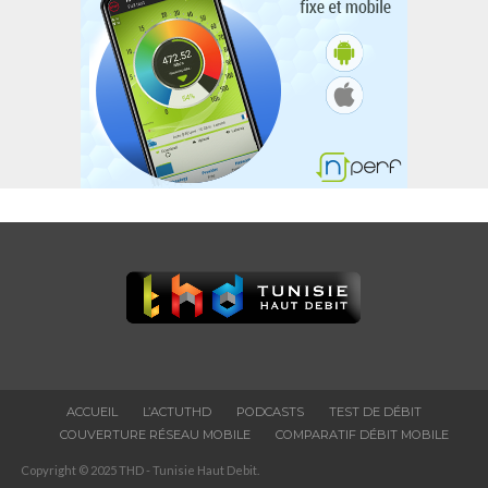
ACCUEIL
L’ACTUTHD
PODCASTS
TEST DE DÉBIT
COUVERTURE RÉSEAU MOBILE
COMPARATIF DÉBIT MOBILE
Copyright © 2025 THD - Tunisie Haut Debit.