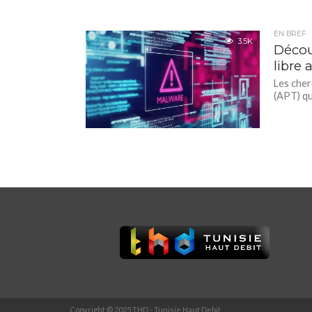
EN BREF
3.5K
Décou
libre 
Les cher
(APT) qui
Copyright © 2025 THD - Tunisie Haut Debit.