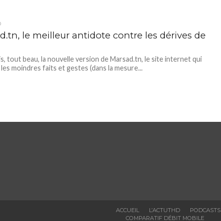
D
.tn, le meilleur antidote contre les dérives de
s, tout beau, la nouvelle version de Marsad.tn, le site internet qui
 les moindres faits et gestes (dans la mesure...
ACCUEIL
L’ACTUTHD
PODCASTS
COMPARATIF DÉBIT MOBILE