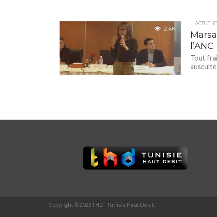
L'ACTUTH
2.4K
Marsad
l’ANC
Tout frai
ausculte
Copyright © 2025 THD - Tunisie Haut Debit.