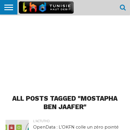
HOME
L’ACTUTHD
EN
PODCASTS
TEST
COMPARATIF
CARTE DE
CONTACT
BREF
DÉBIT
DÉBIT
COUVERTURE
MOBILE
MOBILE
ALL POSTS TAGGED "MOSTAPHA
BEN JAAFER"
L'ACTUTHD
OpenData : L’OKFN colle un zéro pointé