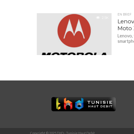
EN BREF
2.5K
Lenov
Moto 
Lenovo, v
smartpho
Copyright © 2025 THD - Tunisie Haut Debit.