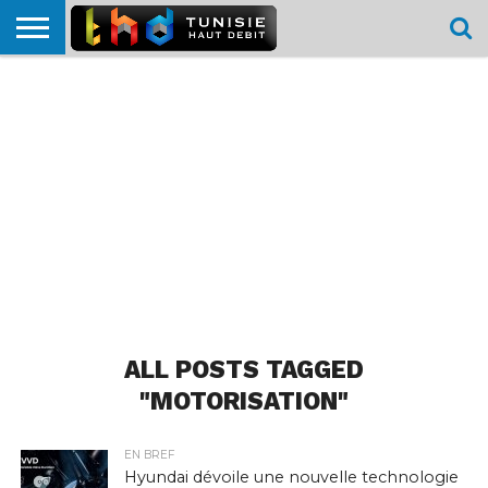
HOME
L’ACTUTHD
EN
PODCASTS
TEST
COMPARATIF
CARTE DE
CONTACT
BREF
DÉBIT
DÉBIT
COUVERTURE
MOBILE
MOBILE
ALL POSTS TAGGED
"MOTORISATION"
EN BREF
Hyundai dévoile une nouvelle technologie