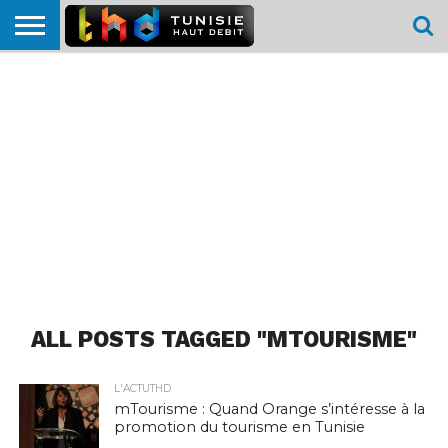
HOME
L’ACTUTHD
EN
PODCASTS
TEST
COMPARATIF
CARTE DE
CONTACT
BREF
DÉBIT
DÉBIT
COUVERTURE
MOBILE
MOBILE
ALL POSTS TAGGED "MTOURISME"
L'ACTUTHD
mTourisme : Quand Orange s’intéresse à la
promotion du tourisme en Tunisie