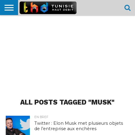
HOME
L’ACTUTHD
EN
PODCASTS
TEST
COMPARATIF
CARTE DE
CONTACT
BREF
DÉBIT
DÉBIT
COUVERTURE
MOBILE
MOBILE
ALL POSTS TAGGED "MUSK"
EN BREF
Twitter : Elon Musk met plusieurs objets
de l’entreprise aux enchères