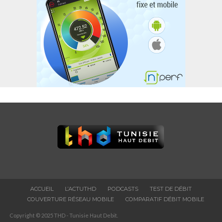
ACCUEIL
L’ACTUTHD
PODCASTS
TEST DE DÉBIT
COUVERTURE RÉSEAU MOBILE
COMPARATIF DÉBIT MOBILE
Copyright © 2025 THD - Tunisie Haut Debit.