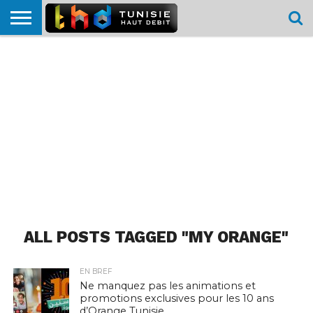
HOME
L’ACTUTHD
EN
PODCASTS
TEST
COMPARATIF
CARTE DE
CONTACT
BREF
DÉBIT
DÉBIT
COUVERTURE
MOBILE
MOBILE
ALL POSTS TAGGED "MY ORANGE"
EN BREF
Ne manquez pas les animations et
promotions exclusives pour les 10 ans
d’Orange Tunisie