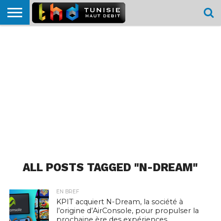
HOME
L’ACTUTHD
EN
PODCASTS
TEST
COMPARATIF
CARTE DE
CONTACT
BREF
DÉBIT
DÉBIT
COUVERTURE
MOBILE
MOBILE
ALL POSTS TAGGED "N-DREAM"
EN BREF
KPIT acquiert N-Dream, la société à
l’origine d’AirConsole, pour propulser la
prochaine ère des expériences