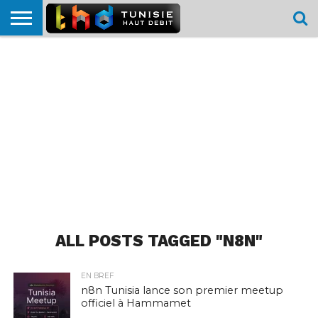
HOME
L’ACTUTHD
EN
PODCASTS
TEST
COMPARATIF
CARTE DE
CONTACT
BREF
DÉBIT
DÉBIT
COUVERTURE
MOBILE
MOBILE
ALL POSTS TAGGED "N8N"
EN BREF
n8n Tunisia lance son premier meetup
officiel à Hammamet