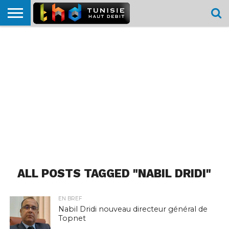
HOME
L’ACTUTHD
EN
PODCASTS
TEST
COMPARATIF
CARTE DE
CONTACT
BREF
DÉBIT
DÉBIT
COUVERTURE
MOBILE
MOBILE
ALL POSTS TAGGED "NABIL DRIDI"
EN BREF
Nabil Dridi nouveau directeur général de
Topnet