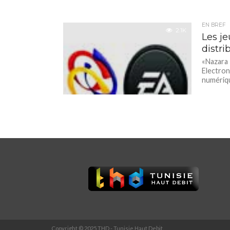
EN BREF
2.1K
Les j
distri
«Nazara 
Electron
numériqu
Copyright © 2025 THD - Tunisie Haut Debit.