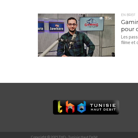
EN BREF
3.5K
Gaming
pour 
Les pass
filme et 
Copyright © 2025 THD - Tunisie Haut Debit.