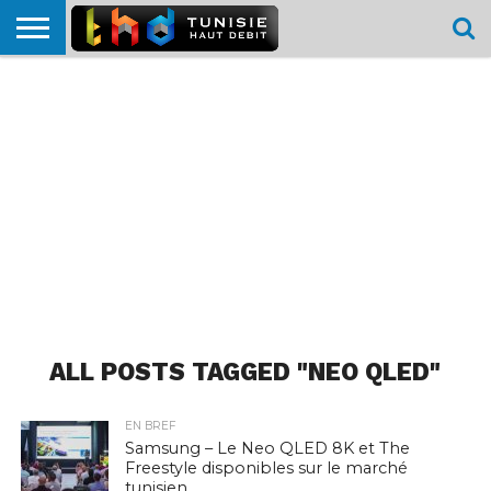
HOME
L’ACTUTHD
EN
PODCASTS
TEST
COMPARATIF
CARTE DE
CONTACT
BREF
DÉBIT
DÉBIT
COUVERTURE
MOBILE
MOBILE
ALL POSTS TAGGED "NEO QLED"
EN BREF
Samsung – Le Neo QLED 8K et The
Freestyle disponibles sur le marché
tunisien