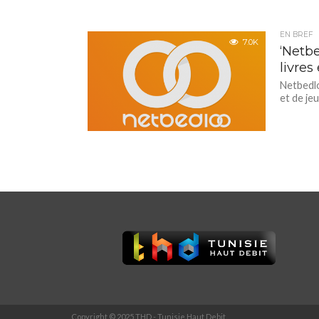
EN BREF
7.0K
‘Netb
livres
Netbedlo
et de je
Copyright © 2025 THD - Tunisie Haut Debit.