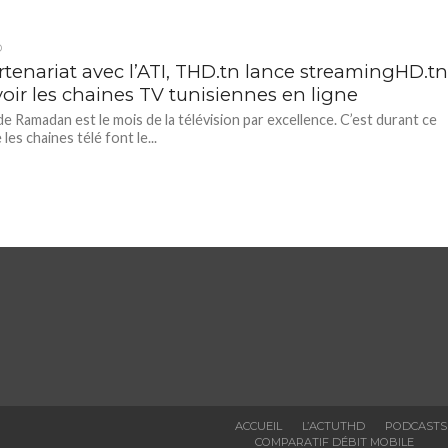
D
rtenariat avec l’ATI, THD.tn lance streamingHD.t
voir les chaines TV tunisiennes en ligne
de Ramadan est le mois de la télévision par excellence. C’est durant ce
les chaines télé font le...
ACCUEIL
L’ACTUTHD
PODCASTS
COMPARATIF DÉBIT MOBILE