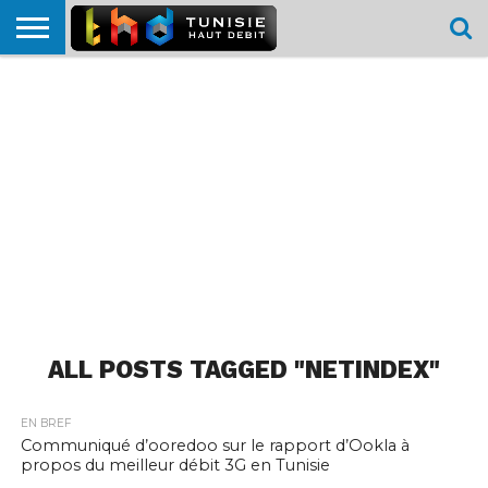
HOME
L’ACTUTHD
EN
PODCASTS
TEST
COMPARATIF
CARTE DE
CONTACT
BREF
DÉBIT
DÉBIT
COUVERTURE
MOBILE
MOBILE
ALL POSTS TAGGED "NETINDEX"
EN BREF
Communiqué d’ooredoo sur le rapport d’Ookla à
propos du meilleur débit 3G en Tunisie