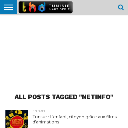
HOME
L’ACTUTHD
EN
PODCASTS
TEST
COMPARATIF
CARTE DE
CONTACT
BREF
DÉBIT
DÉBIT
COUVERTURE
MOBILE
MOBILE
ALL POSTS TAGGED "NETINFO"
EN BREF
Tunisie : L’enfant, citoyen grâce aux films
d’animations