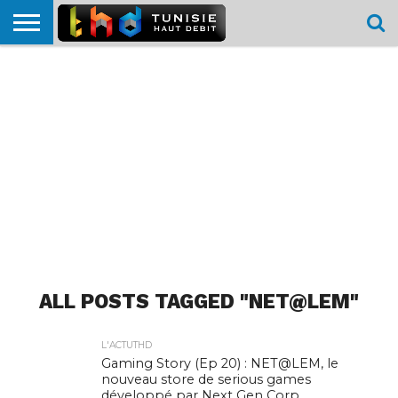
HOME
L’ACTUTHD
EN
PODCASTS
TEST
COMPARATIF
CARTE DE
CONTACT
BREF
DÉBIT
DÉBIT
COUVERTURE
MOBILE
MOBILE
ALL POSTS TAGGED "NET@LEM"
L'ACTUTHD
Gaming Story (Ep 20) : NET@LEM, le
nouveau store de serious games
développé par Next Gen Corp