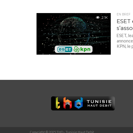
EN BREF
2.1K
ESET 
s’asso
ESET, le
annonce 
KPN, le p
Copyright © 2025 THD - Tunisie Haut Debit.