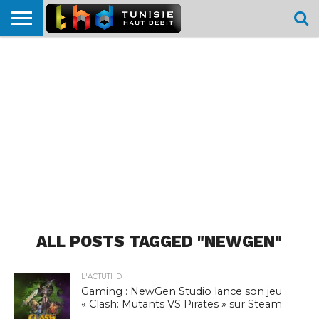
HOME
L’ACTUTHD
EN
PODCASTS
TEST
COMPARATIF
CARTE DE
CONTACT
BREF
DÉBIT
DÉBIT
COUVERTURE
MOBILE
MOBILE
ALL POSTS TAGGED "NEWGEN"
L'ACTUTHD
Gaming : NewGen Studio lance son jeu
« Clash: Mutants VS Pirates » sur Steam